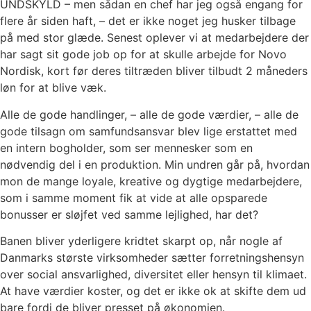
UNDSKYLD – men sådan en chef har jeg også engang for
flere år siden haft, – det er ikke noget jeg husker tilbage
på med stor glæde. Senest oplever vi at medarbejdere der
har sagt sit gode job op for at skulle arbejde for Novo
Nordisk, kort før deres tiltræden bliver tilbudt 2 måneders
løn for at blive væk.
Alle de gode handlinger, – alle de gode værdier, – alle de
gode tilsagn om samfundsansvar blev lige erstattet med
en intern bogholder, som ser mennesker som en
nødvendig del i en produktion. Min undren går på, hvordan
mon de mange loyale, kreative og dygtige medarbejdere,
som i samme moment fik at vide at alle opsparede
bonusser er sløjfet ved samme lejlighed, har det?
Banen bliver yderligere kridtet skarpt op, når nogle af
Danmarks største virksomheder sætter forretningshensyn
over social ansvarlighed, diversitet eller hensyn til klimaet.
At have værdier koster, og det er ikke ok at skifte dem ud
bare fordi de bliver presset på økonomien.