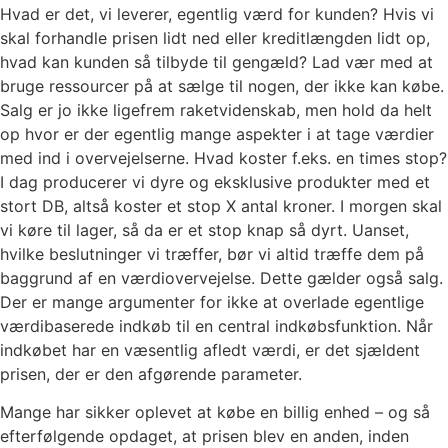
Hvad er det, vi leverer, egentlig værd for kunden? Hvis vi
skal forhandle prisen lidt ned eller kreditlængden lidt op,
hvad kan kunden så tilbyde til gengæld? Lad vær med at
bruge ressourcer på at sælge til nogen, der ikke kan købe.
Salg er jo ikke ligefrem raketvidenskab, men hold da helt
op hvor er der egentlig mange aspekter i at tage værdier
med ind i overvejelserne. Hvad koster f.eks. en times stop?
I dag producerer vi dyre og eksklusive produkter med et
stort DB, altså koster et stop X antal kroner. I morgen skal
vi køre til lager, så da er et stop knap så dyrt. Uanset,
hvilke beslutninger vi træffer, bør vi altid træffe dem på
baggrund af en værdiovervejelse. Dette gælder også salg.
Der er mange argumenter for ikke at overlade egentlige
værdibaserede indkøb til en central indkøbsfunktion. Når
indkøbet har en væsentlig afledt værdi, er det sjældent
prisen, der er den afgørende parameter.
Mange har sikker oplevet at købe en billig enhed – og så
efterfølgende opdaget, at prisen blev en anden, inden