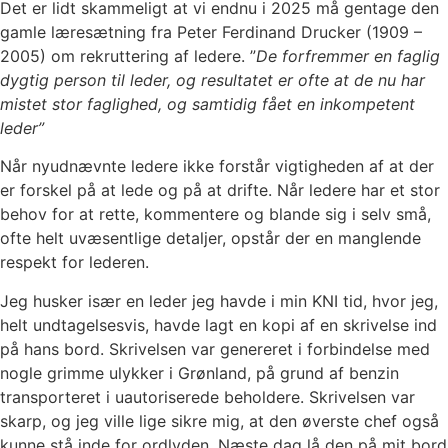
Det er lidt skammeligt at vi endnu i 2025 må gentage den
gamle læresætning fra Peter Ferdinand Drucker (1909 –
2005) om rekruttering af ledere. ”
De forfremmer en faglig
dygtig person til leder, og resultatet er ofte at de nu har
mistet stor faglighed, og samtidig fået en inkompetent
leder”
Når nyudnævnte ledere ikke forstår vigtigheden af at der
er forskel på at lede og på at drifte. Når ledere har et stor
behov for at rette, kommentere og blande sig i selv små,
ofte helt uvæsentlige detaljer, opstår der en manglende
respekt for lederen.
Jeg husker især en leder jeg havde i min KNI tid, hvor jeg,
helt undtagelsesvis, havde lagt en kopi af en skrivelse ind
på hans bord. Skrivelsen var genereret i forbindelse med
nogle grimme ulykker i Grønland, på grund af benzin
transporteret i uautoriserede beholdere. Skrivelsen var
skarp, og jeg ville lige sikre mig, at den øverste chef også
kunne stå inde for ordlyden. Næste dag lå den på mit bord